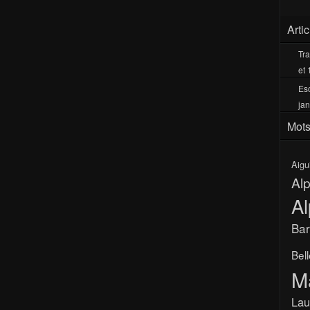
Arti
Tra
et 
Esc
jan
Mots
Aigu
Al
Al
Bar
Bel
M
Lau