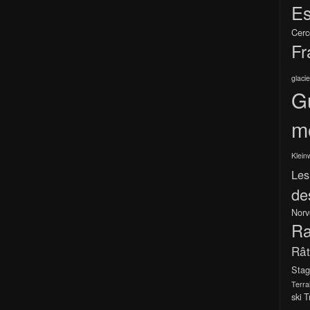
Es
Cerc
Fr
glacie
G
m
Klein
Les
de
Norv
Ra
Râ
Stag
Terra
ski
T