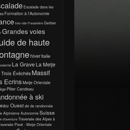
calade
Escalade dans les
Formation à l'Autonomie
es
ance
Gerbier
free ride
Fressinière
Grandes voies
r
uide de haute
ontagne
hiver
Italie
La Grave
La Meije
walsertal
Massif
 Trois Évêchés
s Ecrins
Meije Orientale
Pilier Candeau
ège
ndonnée à ski
teau Ouest
ski de randonnée
Suisse
e Alpinisme Autonomie
Traversée des Alpes à
in d'aventure
raversée Pavé - Meije Orientale