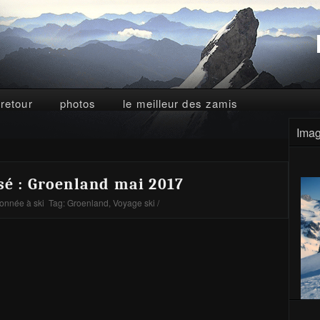
 retour
photos
le meilleur des zamis
Imag
sé : Groenland mai 2017
nnée à ski
Tag:
Groenland
,
Voyage ski
/