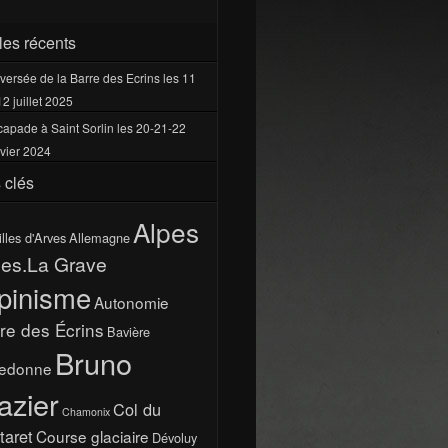
cles récents
versée de la Barre des Ecrins les 11
12 juillet 2025
apade à Saint Sorlin les 20-21-22
vier 2024
 clés
Alpes
illes d'Arves
Allemagne
pes.La Grave
pinisme
Autonomie
re des Écrins
Bavière
Bruno
ledonne
azier
Col du
Chamonix
taret
Course glaciaire
Dévoluy