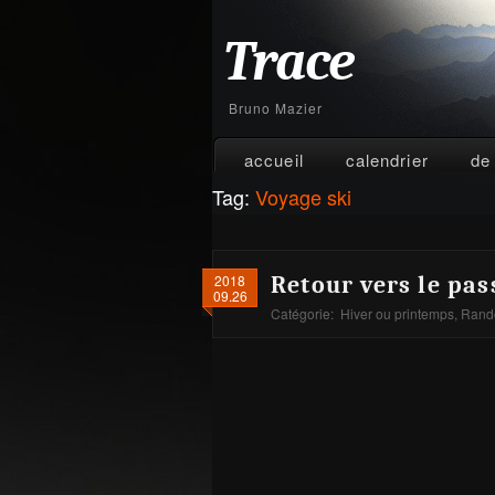
Trace
Bruno Mazier
accueil
calendrier
de
Tag:
Voyage ski
2018
Retour vers le pas
09.26
Catégorie:
Hiver ou printemps
,
Rando