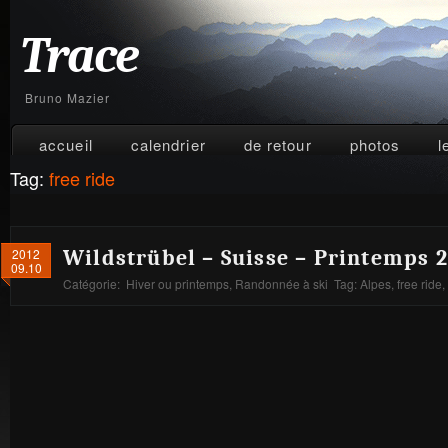
Trace
Bruno Mazier
accueil
calendrier
de retour
photos
l
Tag:
free ride
2012
Wildstrübel – Suisse – Printemps 2
09.10
Catégorie:
Hiver ou printemps
,
Randonnée à ski
Tag:
Alpes
,
free ride
,