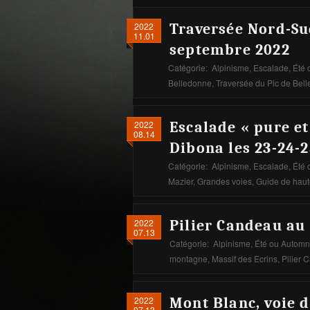
2022
Traversée Nord-Sud
11.01
septembre 2022
Catégorie:
Alpinisme
,
Escalade
,
Été 
Belledonne
,
Traversée du Pic de Bel
2022
Escalade « pure et
08.14
Dibona les 23-24-2
Catégorie:
Alpinisme
,
Escalade
,
Été 
Mazier
,
Grandes voies
,
Guide de hau
2022
Pilier Candeau au
07.13
Catégorie:
Alpinisme
,
Été ou Autom
montagne
,
Massif des Ecrins
,
Pilier 
2022
Mont Blanc, voie d
07.13