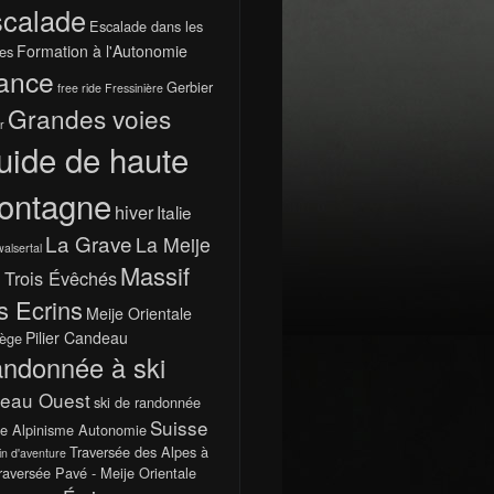
calade
Escalade dans les
Formation à l'Autonomie
es
ance
Gerbier
free ride
Fressinière
Grandes voies
r
uide de haute
ontagne
hiver
Italie
La Grave
La Meije
walsertal
Massif
 Trois Évêchés
s Ecrins
Meije Orientale
Pilier Candeau
ège
ndonnée à ski
teau Ouest
ski de randonnée
Suisse
e Alpinisme Autonomie
Traversée des Alpes à
in d'aventure
raversée Pavé - Meije Orientale