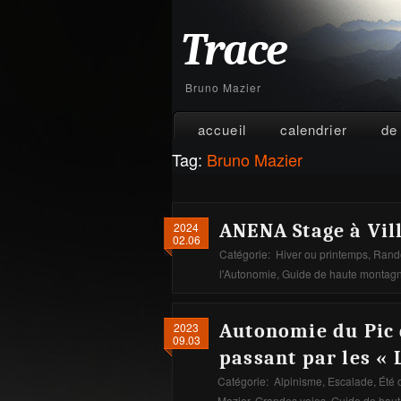
Trace
Bruno Mazier
accueil
calendrier
de
Tag:
Bruno Mazier
2024
ANENA Stage à Vill
02.06
Catégorie:
Hiver ou printemps
,
Rando
l'Autonomie
,
Guide de haute montag
2023
Autonomie du Pic 
09.03
passant par les « 
Catégorie:
Alpinisme
,
Escalade
,
Été 
Mazier
,
Grandes voies
,
Guide de hau