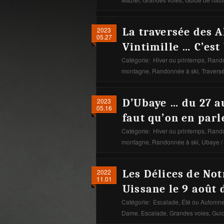
2023
La traversée des A
05.27
Vintimille … C’est 
Catégorie:
Hiver ou printemps
,
Rando
montagne
,
Randonnée à ski
,
Traversé
2023
D’Ubaye … du 27 a
05.16
faut qu’on en parl
Catégorie:
Hiver ou printemps
,
Rando
montagne
,
Randonnée à ski
,
Ubaye
/
2022
Les Délices de No
11.01
Uissane le 9 août 
Catégorie:
Escalade
,
Été ou Automn
Dame
,
Escalade
,
Grandes voies
,
Gui