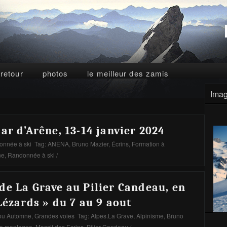
 retour
photos
le meilleur des zamis
Imag
ar d’Arêne, 13-14 janvier 2024
nnée à ski
Tag:
ANENA
,
Bruno Mazier
,
Écrins
,
Formation à
ne
,
Randonnée à ski
/
de La Grave au Pilier Candeau, en
Lézards » du 7 au 9 aout
ou Automne
,
Grandes voies
Tag:
Alpes.La Grave
,
Alpinisme
,
Bruno
te montagne
,
Massif des Ecrins
,
Pilier Candeau
/