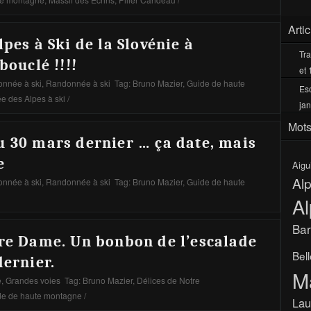
Arti
lpes à Ski de la Slovénie à
Tra
bouclé !!!!
et 
nnée à ski
,
Randonnée à ski
Tag:
Bruno Mazier
,
Guide de haute
Esc
e des Alpes à ski
/
jan
Mots
u 30 mars dernier … ça date, mais
e
Aigu
Al
nnée à ski
,
Randonnée à ski
Tag:
Bruno Mazier
,
Guide de haute
Al
Bar
tre Dame. Un bonbon de l’escalade
Bel
dernier.
M
e
,
Grandes voies
Tag:
Bruno Mazier
,
Délices de Notre
de de haute montagne
/
Lau