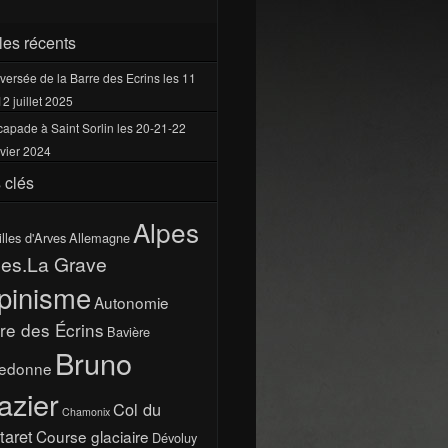
cles récents
versée de la Barre des Ecrins les 11
12 juillet 2025
apade à Saint Sorlin les 20-21-22
vier 2024
 clés
Alpes
illes d'Arves
Allemagne
pes.La Grave
pinisme
Autonomie
re des Écrins
Bavière
Bruno
ledonne
azier
Col du
Chamonix
taret
Course glaciaire
Dévoluy