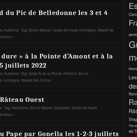
Es
 du Pic de Belledonne les 3 et 4
Cerc
Fr
ou Automne
Tag:
Bruno Mazier
,
Guide de haute montagne
,
Massif de
glacie
ledonne
/
G
m
 dure » à la Pointe d’Amont et à la
5 juillets 2022
Klein
ou Automne
Tag:
Arête N de la Pointe d'Amont
,
Bruno
Les
te montagne
,
Massif des Ecrins
/
de
Norv
 Râteau Ouest
Ra
ne
Tag:
Alpinisme
,
Bruno Mazier
,
Escalade
,
Guide de haute
Râ
Candeau
/
Stag
Terra
ski
T
u Pape par Gonella les 1-2-3 juillets