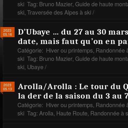
ski
Tag:
Bruno Mazier
,
Guide de haute mon
ski
,
Traversée des Alpes à ski
/
D’Ubaye … du 27 au 30 mars
2023
05.16
date, mais faut qu’on en pa
Catégorie:
Hiver ou printemps
,
Randonnée à
ski
Tag:
Bruno Mazier
,
Guide de haute mon
ski
,
Ubaye
/
Arolla/Arolla : Le tour du 
2023
05.13
la der de la saison du 3 au 
Catégorie:
Hiver ou printemps
,
Randonnée à
ski
Tag:
Arolla
,
Haute Route
,
Randonnée à s