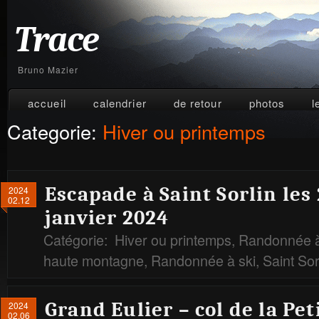
Trace
Bruno Mazier
accueil
calendrier
de retour
photos
l
Categorie:
Hiver ou printemps
Escapade à Saint Sorlin les
2024
02.12
janvier 2024
Catégorie:
Hiver ou printemps
,
Randonnée à
haute montagne
,
Randonnée à ski
,
Saint Sor
Grand Eulier – col de la Pe
2024
02.06