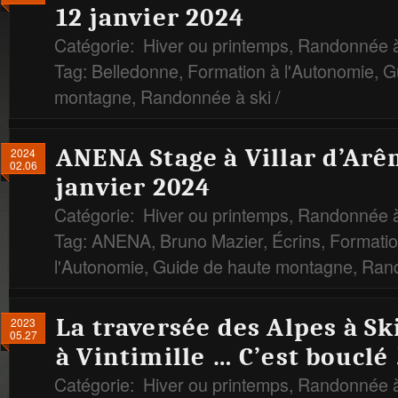
12 janvier 2024
Catégorie:
Hiver ou printemps
,
Randonnée à
Tag:
Belledonne
,
Formation à l'Autonomie
,
G
montagne
,
Randonnée à ski
/
ANENA Stage à Villar d’Arên
2024
02.06
janvier 2024
Catégorie:
Hiver ou printemps
,
Randonnée à
Tag:
ANENA
,
Bruno Mazier
,
Écrins
,
Formatio
l'Autonomie
,
Guide de haute montagne
,
Rand
La traversée des Alpes à Ski
2023
05.27
à Vintimille … C’est bouclé 
Catégorie:
Hiver ou printemps
,
Randonnée à