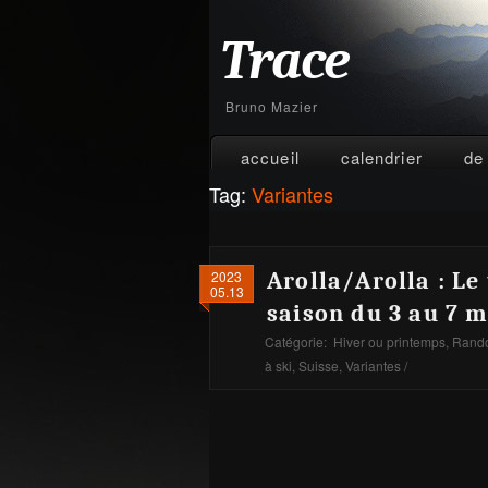
Trace
Bruno Mazier
accueil
calendrier
de
Tag:
Variantes
2023
Arolla/Arolla : Le
05.13
saison du 3 au 7 m
Catégorie:
Hiver ou printemps
,
Rando
à ski
,
Suisse
,
Variantes
/