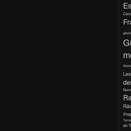
Es
Cerc
Fr
glacie
G
m
Klein
Les
de
Norv
Ra
Râ
Stag
Terra
ski
T