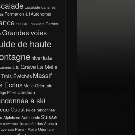
calade
Escalade dans les
Formation à l'Autonomie
es
ance
Gerbier
free ride
Fressinière
Grandes voies
r
uide de haute
ontagne
hiver
Italie
La Grave
La Meije
walsertal
Massif
 Trois Évêchés
s Ecrins
Meije Orientale
Pilier Candeau
ège
ndonnée à ski
teau Ouest
ski de randonnée
Suisse
e Alpinisme Autonomie
Traversée des Alpes à
in d'aventure
raversée Pavé - Meije Orientale