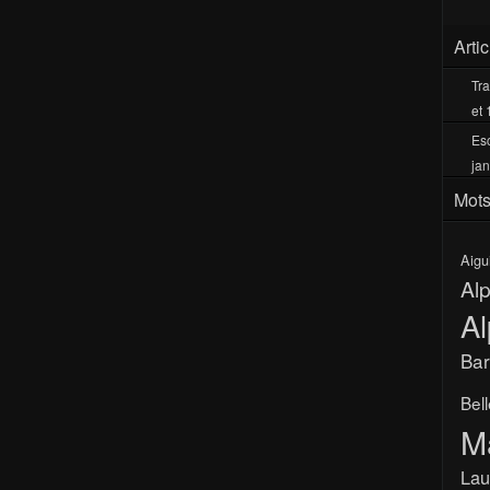
Arti
Tra
et 
Esc
jan
Mots
Aigu
Al
Al
Bar
Bel
M
Lau