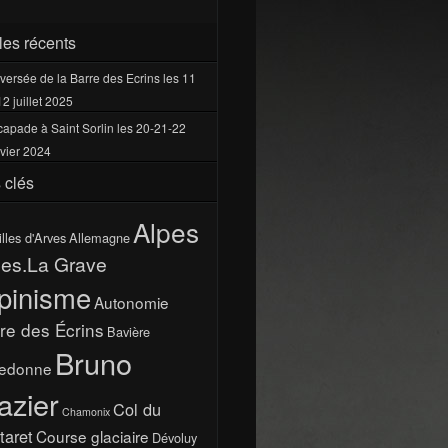
cles récents
versée de la Barre des Ecrins les 11
12 juillet 2025
apade à Saint Sorlin les 20-21-22
vier 2024
 clés
Alpes
illes d'Arves
Allemagne
pes.La Grave
pinisme
Autonomie
re des Écrins
Bavière
Bruno
ledonne
azier
Col du
Chamonix
taret
Course glaciaire
Dévoluy