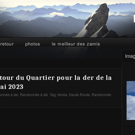
 retour
photos
le meilleur des zamis
Imag
 tour du Quartier pour la der de la
ai 2023
nnée à ski
,
Randonnée à ski
Tag:
Arolla
,
Haute Route
,
Randonnée