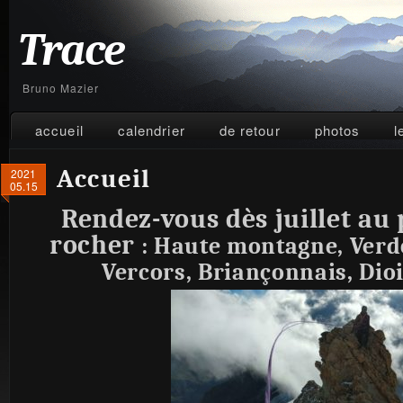
Trace
Bruno Mazier
accueil
calendrier
de retour
photos
l
Accueil
2021
05.15
Rendez-vous dès juillet au 
rocher
: Haute montagne, Verd
Vercors, Briançonnais, Dioi