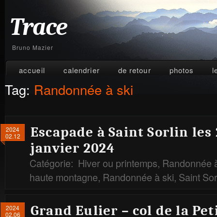
Trace
Bruno Mazier
accueil
calendrier
de retour
photos
l
Tag:
Randonnée à ski
Escapade à Saint Sorlin les
2024
02.12
janvier 2024
Catégorie:
Hiver ou printemps
,
Randonnée à
haute montagne
,
Randonnée à ski
,
Saint Sor
Grand Eulier – col de la Pe
2024
02.06