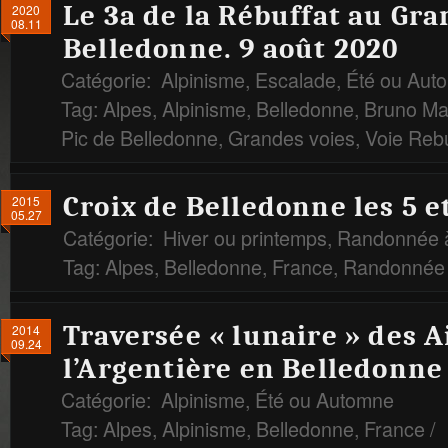
Le 3a de la Rébuffat au Gra
2020
08.11
Belledonne. 9 août 2020
Catégorie:
Alpinisme
,
Escalade
,
Été ou Aut
Tag:
Alpes
,
Alpinisme
,
Belledonne
,
Bruno Ma
Pic de Belledonne
,
Grandes voies
,
Voie Rebu
Croix de Belledonne les 5 et
2015
05.27
Catégorie:
Hiver ou printemps
,
Randonnée à
Tag:
Alpes
,
Belledonne
,
France
,
Randonnée 
Traversée « lunaire » des A
2014
09.24
l’Argentière en Belledonne
Catégorie:
Alpinisme
,
Été ou Automne
Tag:
Alpes
,
Alpinisme
,
Belledonne
,
France
/