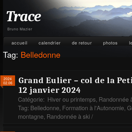
Trace
Bruno Mazier
accueil
calendrier
de retour
photos
l
Tag:
Belledonne
Grand Eulier – col de la Pe
2024
02.06
12 janvier 2024
Catégorie:
Hiver ou printemps
,
Randonnée à
Tag:
Belledonne
,
Formation à l'Autonomie
,
G
montagne
,
Randonnée à ski
/