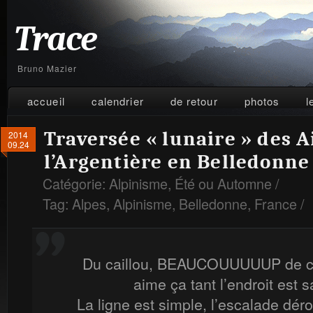
Trace
Bruno Mazier
accueil
calendrier
de retour
photos
l
Traversée « lunaire » des A
2014
09.24
l’Argentière en Belledonne
Catégorie:
Alpinisme
,
Été ou Automne
/
Tag:
Alpes
,
Alpinisme
,
Belledonne
,
France
/
Du caillou, BEAUCOUUUUUP de ca
aime ça tant l’endroit est 
La ligne est simple, l’escalade déro