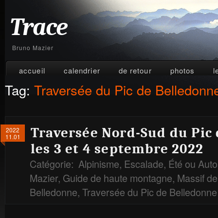
Trace
Bruno Mazier
accueil
calendrier
de retour
photos
l
Tag:
Traversée du Pic de Belledonn
Traversée Nord-Sud du Pic
2022
11.01
les 3 et 4 septembre 2022
Catégorie:
Alpinisme
,
Escalade
,
Été ou Aut
Mazier
,
Guide de haute montagne
,
Massif de
Belledonne
,
Traversée du Pic de Belledonne