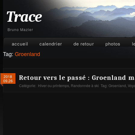
Trace
Bruno Mazier
accueil
calendrier
de retour
photos
l
Tag:
Groenland
2018
Retour vers le passé : Groenland m
09.26
Catégorie:
Hiver ou printemps
,
Randonnée à ski
Tag:
Groenland
,
Voya