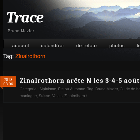
Trace
Bruno Mazier
accueil
calendrier
de retour
photos
l
Tag:
Zinalrothorn
2018
Zinalrothorn arête N les 3-4-5 aoû
08.06
Catégorie:
Alpinisme
,
Été ou Automne
Tag:
Bruno Mazier
,
Guide de h
montagne
,
Suisse
,
Valais
,
Zinalrothorn
/