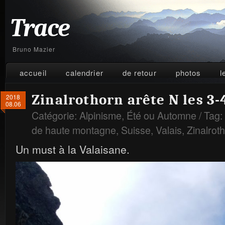
Trace
Bruno Mazier
accueil
calendrier
de retour
photos
l
Zinalrothorn arête N les 3-
2018
08.06
Catégorie:
Alpinisme
,
Été ou Automne
/ Tag:
de haute montagne
,
Suisse
,
Valais
,
Zinalrot
Un must à la Valaisane.