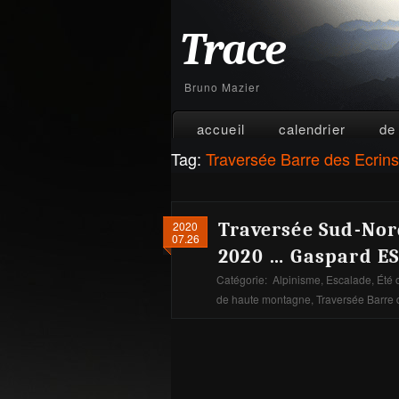
Trace
Bruno Mazier
accueil
calendrier
de
Tag:
Traversée Barre des Ecrins
2020
Traversée Sud-Nord
07.26
2020 … Gaspard ES
Catégorie:
Alpinisme
,
Escalade
,
Été 
de haute montagne
,
Traversée Barre 