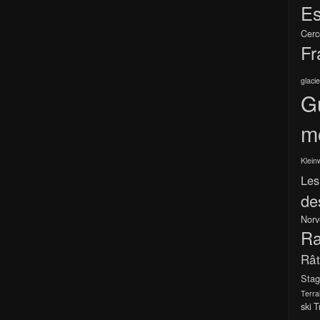
Es
Cerc
Fr
glacie
G
m
Klein
Les
de
Norv
Ra
Râ
Stag
Terra
ski
T