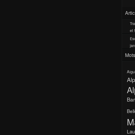
Arti
Tra
et 
Esc
jan
Mots
Aigu
Al
Al
Bar
Bel
M
Lau