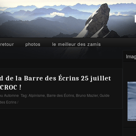
 retour
photos
le meilleur des zamis
Imag
 de la Barre des Écrins 25 juillet
CROC !
ou Automne
Tag:
Alpinisme
,
Barre des Écrins
,
Bruno Mazier
,
Guide
des Ecrins
/