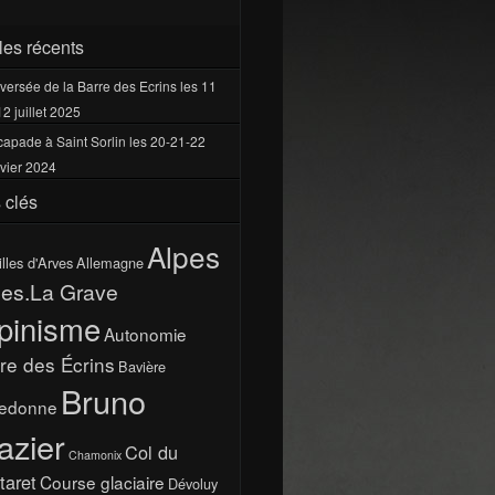
cles récents
versée de la Barre des Ecrins les 11
12 juillet 2025
apade à Saint Sorlin les 20-21-22
vier 2024
 clés
Alpes
illes d'Arves
Allemagne
pes.La Grave
pinisme
Autonomie
re des Écrins
Bavière
Bruno
ledonne
azier
Col du
Chamonix
taret
Course glaciaire
Dévoluy