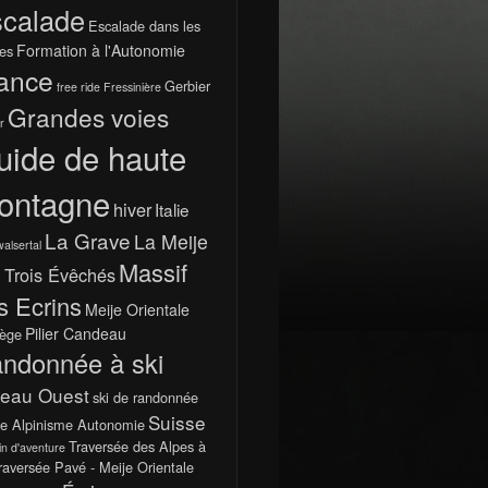
calade
Escalade dans les
Formation à l'Autonomie
es
ance
Gerbier
free ride
Fressinière
Grandes voies
r
uide de haute
ontagne
hiver
Italie
La Grave
La Meije
walsertal
Massif
 Trois Évêchés
s Ecrins
Meije Orientale
Pilier Candeau
ège
ndonnée à ski
teau Ouest
ski de randonnée
Suisse
e Alpinisme Autonomie
Traversée des Alpes à
in d'aventure
raversée Pavé - Meije Orientale