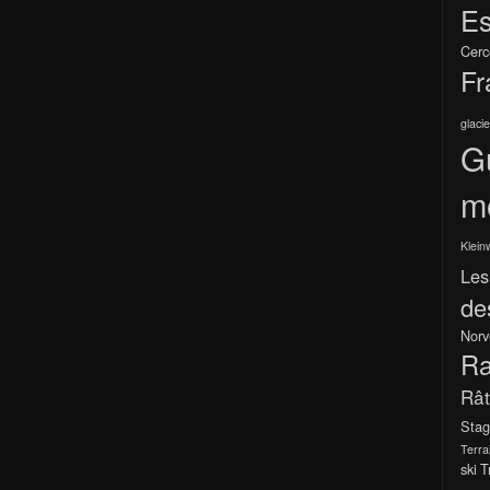
Es
Cerc
Fr
glacie
G
m
Klein
Les
de
Norv
Ra
Râ
Stag
Terra
ski
T