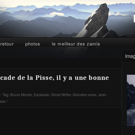
 retour
photos
le meilleur des zamis
Imag
cade de la Pisse, il y a une bonne
e
Tag:
Bruno Mazier
,
Escalade
,
Ghost Writer
,
Grandes voies
,
Jean
isse
/