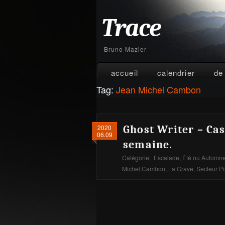
Trace
Bruno Mazier
accueil
calendrier
de
Tag:
Jean Michel Cambon
2020
Ghost Writer – Cas
06.09
semaine.
Catégorie:
Escalade
,
Été ou Automn
Michel Cambon
,
La Grave
,
Secteur P