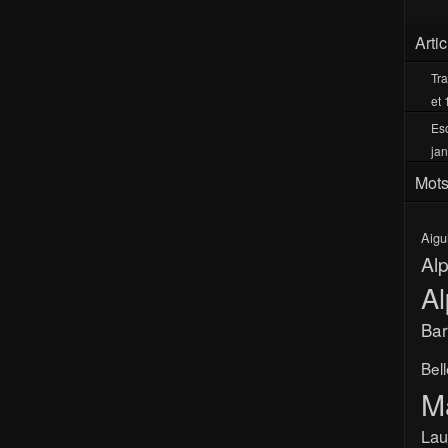
Arti
Tra
et 
Esc
jan
Mots
Aigu
Al
Al
Bar
Bel
M
Lau