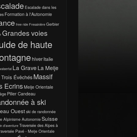
calade
Escalade dans les
Formation à l'Autonomie
es
ance
Gerbier
free ride
Fressinière
Grandes voies
r
uide de haute
ontagne
hiver
Italie
La Grave
La Meije
walsertal
Massif
 Trois Évêchés
s Ecrins
Meije Orientale
Pilier Candeau
ège
ndonnée à ski
teau Ouest
ski de randonnée
Suisse
e Alpinisme Autonomie
Traversée des Alpes à
in d'aventure
raversée Pavé - Meije Orientale