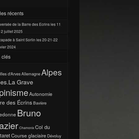
cles récents
versée de la Barre des Ecrins les 11
12 juillet 2025
apade à Saint Sorlin les 20-21-22
vier 2024
 clés
Alpes
illes d'Arves
Allemagne
pes.La Grave
pinisme
Autonomie
re des Écrins
Bavière
Bruno
ledonne
azier
Col du
Chamonix
taret
Course glaciaire
Dévoluy