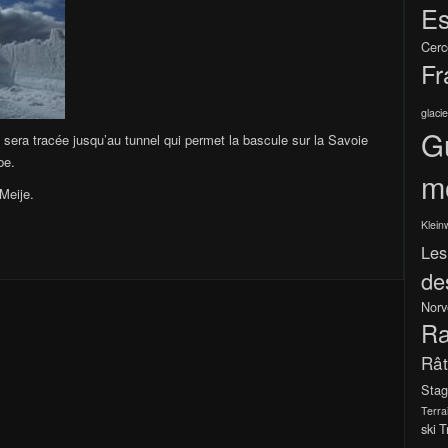
Es
Cerc
Fr
glacie
G
 sera tracée jusqu’au tunnel qui permet la bascule sur la Savoie
be.
m
Meije.
Klein
Les
de
Norv
Ra
Râ
Stag
Terra
ski
T