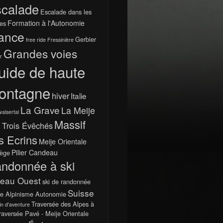
calade
Escalade dans les
Formation à l'Autonomie
es
ance
Gerbier
free ride
Fressinière
Grandes voies
r
uide de haute
ontagne
hiver
Italie
La Grave
La Meije
walsertal
Massif
 Trois Évêchés
s Ecrins
Meije Orientale
Pilier Candeau
ège
ndonnée à ski
teau Ouest
ski de randonnée
Suisse
e Alpinisme Autonomie
Traversée des Alpes à
in d'aventure
raversée Pavé - Meije Orientale