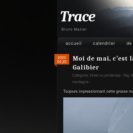
Trace
Bruno Mazier
accueil
calendrier
de
2020
Moi de mai, c’est l
05.20
Galibier
Catégorie:
Hiver ou printemps
/ Tag:
A
montagne
/
Toujours impressionnant cette grosse man