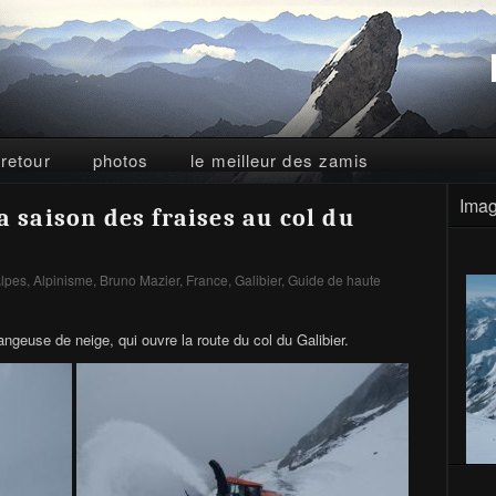
 retour
photos
le meilleur des zamis
Imag
a saison des fraises au col du
lpes
,
Alpinisme
,
Bruno Mazier
,
France
,
Galibier
,
Guide de haute
geuse de neige, qui ouvre la route du col du Galibier.