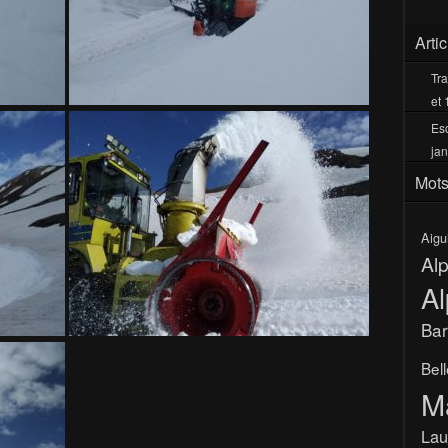
Arti
Tra
et 
Esc
jan
Mots
Aigu
Al
Al
Bar
Bel
M
Lau