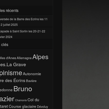
cles récents
versée de la Barre des Ecrins les 11
12 juillet 2025
apade à Saint Sorlin les 20-21-22
vier 2024
 clés
Alpes
illes d'Arves
Allemagne
pes.La Grave
pinisme
Autonomie
re des Écrins
Bavière
Bruno
ledonne
azier
Col du
Chamonix
taret
Course glaciaire
Dévoluy