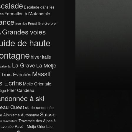
calade
Escalade dans les
Formation à l'Autonomie
es
ance
Gerbier
free ride
Fressinière
Grandes voies
r
uide de haute
ontagne
hiver
Italie
La Grave
La Meije
walsertal
Massif
 Trois Évêchés
s Ecrins
Meije Orientale
Pilier Candeau
ège
ndonnée à ski
teau Ouest
ski de randonnée
Suisse
e Alpinisme Autonomie
Traversée des Alpes à
in d'aventure
raversée Pavé - Meije Orientale