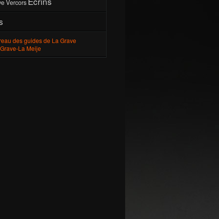
Écrins
ye
Vercors
s
reau des guides de La Grave
 Grave-La Meije