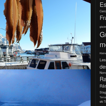
Es
Cerc
Fr
glacie
G
m
Klein
Les
de
Norv
Ra
Râ
Stag
Terra
ski
T