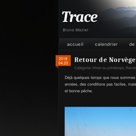
Trace
Bruno Mazier
accueil
calendrier
de
2018
Retour de Norvège
04.23
Catégorie:
Hiver ou printemps
,
Rando
Déjà quelques temps que nous sommes re
années, des conditions pas faciles, mais
et bonne pêche.