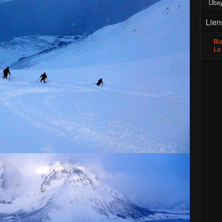
Uba
Lien
Bu
La