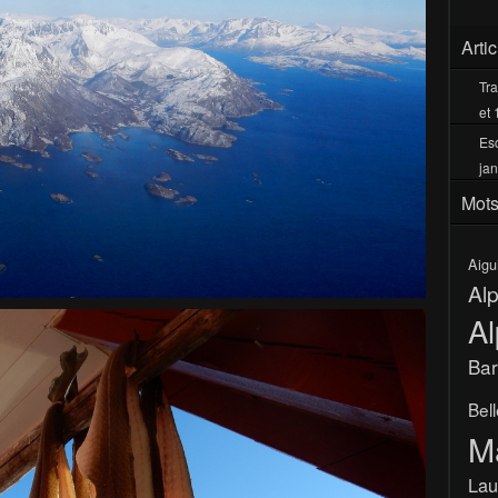
Arti
Tra
et 
Esc
jan
Mots
Aigu
Al
Al
Bar
Bel
M
Lau