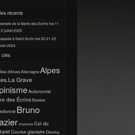
cles récents
versée de la Barre des Ecrins les 11
12 juillet 2025
apade à Saint Sorlin les 20-21-22
vier 2024
 clés
Alpes
illes d'Arves
Allemagne
pes.La Grave
pinisme
Autonomie
re des Écrins
Bavière
Bruno
ledonne
azier
Col du
Chamonix
taret
Course glaciaire
Dévoluy