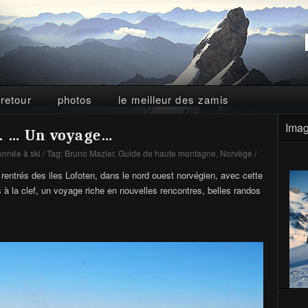
 retour
photos
le meilleur des zamis
Imag
. … Un voyage…
nnée à ski
/ Tag:
Bruno Mazier
,
Guide de haute montagne
,
Norvège
/
ntrés des iles Lofoten, dans le nord ouest norvégien, avec cette
 à la clef, un voyage riche en nouvelles rencontres, belles randos