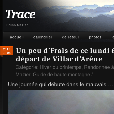
Trace
Bruno Mazier
accueil
calendrier
de retour
photos
l
Un peu d’Frais de ce lundi 
2017
02.06
départ de Villar d’Arêne
Catégorie:
Hiver ou printemps
,
Randonnée à 
Mazier
,
Guide de haute montagne
/
Une journée qui débute dans le mauvais …