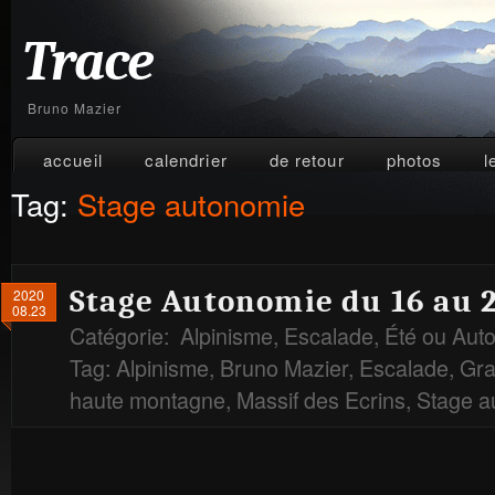
Trace
Bruno Mazier
accueil
calendrier
de retour
photos
l
Tag:
Stage autonomie
Stage Autonomie du 16 au 2
2020
08.23
Catégorie:
Alpinisme
,
Escalade
,
Été ou Aut
Tag:
Alpinisme
,
Bruno Mazier
,
Escalade
,
Gra
haute montagne
,
Massif des Ecrins
,
Stage a