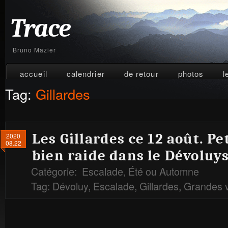
Trace
Bruno Mazier
accueil
calendrier
de retour
photos
l
Tag:
Gillardes
Les Gillardes ce 12 août. P
2020
08.22
bien raide dans le Dévoluy
Catégorie:
Escalade
,
Été ou Automne
Tag:
Dévoluy
,
Escalade
,
Gillardes
,
Grandes 