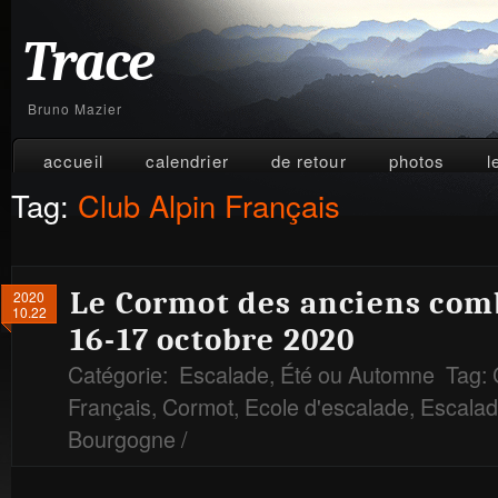
Trace
Bruno Mazier
accueil
calendrier
de retour
photos
l
Tag:
Club Alpin Français
Le Cormot des anciens comb
2020
10.22
16-17 octobre 2020
Catégorie:
Escalade
,
Été ou Automne
Tag:
Français
,
Cormot
,
Ecole d'escalade
,
Escala
Bourgogne
/