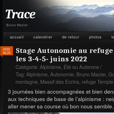
Trace
Bruno Mazier
accueil
calendrier
de retour
photos
l
Stage Autonomie au refuge
2022
06.20
les 3-4-5- juins 2022
Catégorie:
Alpinisme
,
Été ou Automne
/
Tag:
Alpinisme
,
Autonomie
,
Bruno Mazier
,
Gu
montagne
,
Massif des Ecrins
,
refuge Temple
3 journées bien accompagnées et bien dens
aux techniques de base de l’alpinisme : nei
aller mener sa course où bon nous semble