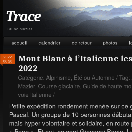
Trace
Bruno Mazier
accueil
calendrier
de retour
photos
l
Mont Blanc à l’Italienne les
2022
06.20
2022
Catégorie:
Alpinisme
,
Été ou Automne
/ Tag:
Mazier
,
Course glaciaire
,
Guide de haute mo
voie Italienne
/
Petite expédition rondement menée sur ce g
Pascal. Un groupe de 10 personnes débutan
mais hyper volontaire et solidaire, en route 
« Pape ». Et oui, ce sont Giovanni Bonin, Lui