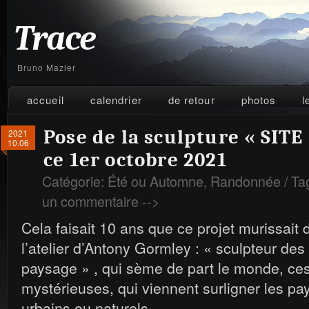
Trace
Bruno Mazier
accueil
calendrier
de retour
photos
l
Pose de la sculpture « SITE 
2021
10.06
ce 1er octobre 2021
Catégorie:
Été ou Automne
,
Randonnée
/ Ta
un commentaire
-->
Cela faisait 10 ans que ce projet murissait 
l’atelier d’Antony Gormley : « sculpteur de
paysage » , qui sème de part le monde, ces
mystérieuses, qui viennent surligner les pay
urbains ou naturels.