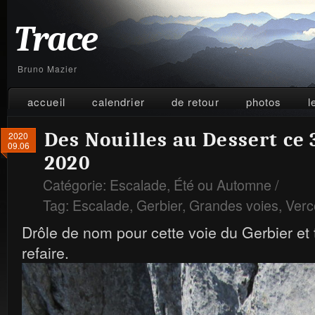
Trace
Bruno Mazier
accueil
calendrier
de retour
photos
l
Des Nouilles au Dessert ce
2020
09.06
2020
Catégorie:
Escalade
,
Été ou Automne
/
Tag:
Escalade
,
Gerbier
,
Grandes voies
,
Verc
Drôle de nom pour cette voie du Gerbier et 
refaire.