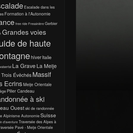
calade
Escalade dans les
Formation à l'Autonomie
es
ance
Gerbier
free ride
Fressinière
Grandes voies
r
uide de haute
ontagne
hiver
Italie
La Grave
La Meije
walsertal
Massif
 Trois Évêchés
s Ecrins
Meije Orientale
Pilier Candeau
ège
ndonnée à ski
teau Ouest
ski de randonnée
Suisse
e Alpinisme Autonomie
Traversée des Alpes à
in d'aventure
raversée Pavé - Meije Orientale