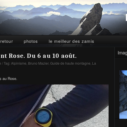
 retour
photos
le meilleur des zamis
Imag
nt Rose. Du 6 au 10 août.
e
/ Tag:
Alpinisme
,
Bruno Mazier
,
Guide de haute montagne
,
La
es au Rose.