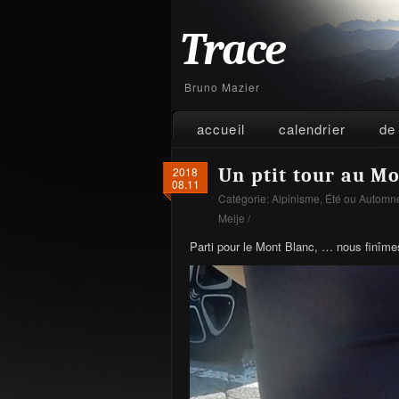
Trace
Bruno Mazier
accueil
calendrier
de
2018
Un ptit tour au Mo
08.11
Catégorie:
Alpinisme
,
Été ou Automn
Meije
/
Parti pour le Mont Blanc, … nous finîm