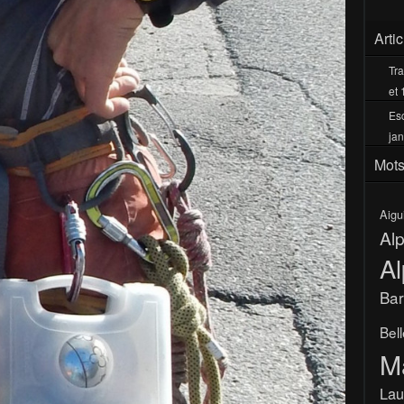
Arti
Tra
et 
Esc
jan
Mots
Aigu
Al
Al
Bar
Bel
M
Lau