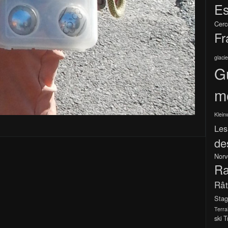
Es
Cerc
Fr
glacie
G
m
Klein
Les
de
Norv
Ra
Râ
Stag
Terra
ski
T