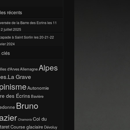
cles récents
versée de la Barre des Ecrins les 11
12 juillet 2025
apade à Saint Sorlin les 20-21-22
vier 2024
 clés
Alpes
illes d'Arves
Allemagne
pes.La Grave
pinisme
Autonomie
re des Écrins
Bavière
Bruno
ledonne
azier
Col du
Chamonix
taret
Course glaciaire
Dévoluy