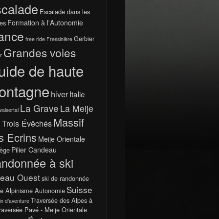
calade
Escalade dans les
Formation à l'Autonomie
es
ance
Gerbier
free ride
Fressinière
Grandes voies
r
uide de haute
ontagne
hiver
Italie
La Grave
La Meije
walsertal
Massif
 Trois Évêchés
s Ecrins
Meije Orientale
Pilier Candeau
ège
ndonnée à ski
teau Ouest
ski de randonnée
Suisse
e Alpinisme Autonomie
Traversée des Alpes à
in d'aventure
raversée Pavé - Meije Orientale