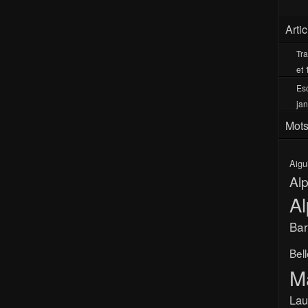
Arti
Tra
et 
Esc
jan
Mots
Aigu
Al
Al
Bar
Bel
M
Lau