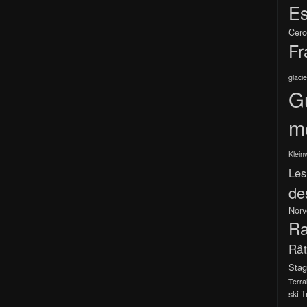
Es
Cerc
Fr
glacie
G
m
Klein
Les
de
Norv
Ra
Râ
Stag
Terra
ski
T