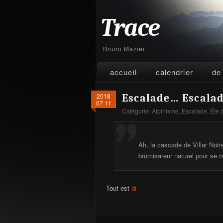
Trace
Bruno Mazier
accueil
calendrier
de
2018
Escalade… Escala
07.11
Catégorie:
Alpinisme
,
Escalade
,
Été 
Ah, la cascade de Villar Not
brumisateur naturel pour se raf
Tout est
là