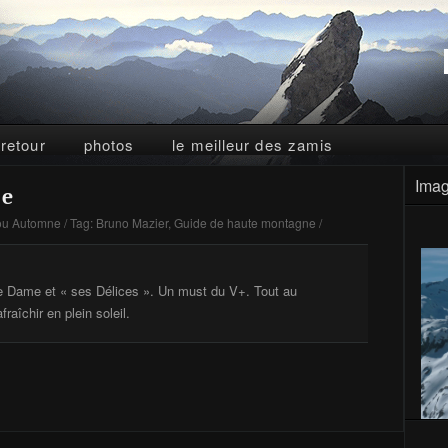
 retour
photos
le meilleur des zamis
Imag
de
ou Automne
/ Tag:
Bruno Mazier
,
Guide de haute montagne
/
re Dame et « ses Délices ». Un must du V+. Tout au
raîchir en plein soleil.