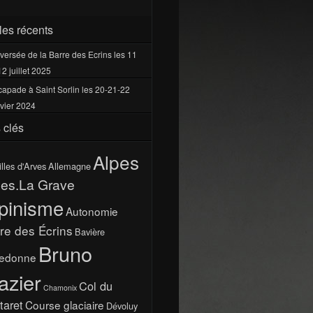
cles récents
versée de la Barre des Ecrins les 11
12 juillet 2025
apade à Saint Sorlin les 20-21-22
vier 2024
 clés
Alpes
illes d'Arves
Allemagne
pes.La Grave
pinisme
Autonomie
re des Écrins
Bavière
Bruno
ledonne
azier
Col du
Chamonix
taret
Course glaciaire
Dévoluy