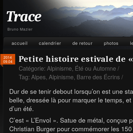
Trace
Bruno Mazier
accueil
calendrier
de retour
photos
l
Petite histoire estivale de «
2014
09.04
Catégorie:
Alpinisme
,
Été ou Automne
/
Tag:
Alpes
,
Alpinisme
,
Barre des Écrins
/
Dur de se tenir debout lorsqu’on est une stat
belle, dressée là pour marquer le temps, et 
d’un été.
C’est « L’Envol ». Satue de métal, conçue p
Christian Burger pour commémorer les 150 