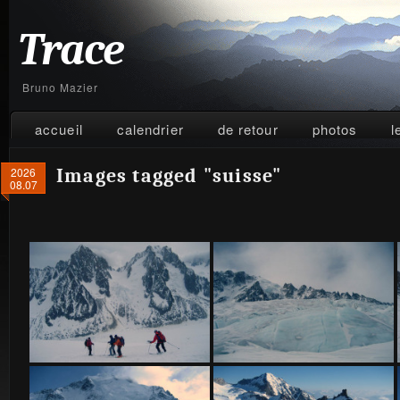
Trace
Bruno Mazier
accueil
calendrier
de retour
photos
l
2026
Images tagged "suisse"
08.07