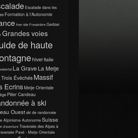
calade
Escalade dans les
Formation à l'Autonomie
es
ance
Gerbier
free ride
Fressinière
Grandes voies
r
uide de haute
ontagne
hiver
Italie
La Grave
La Meije
walsertal
Massif
 Trois Évêchés
s Ecrins
Meije Orientale
Pilier Candeau
ège
ndonnée à ski
teau Ouest
ski de randonnée
Suisse
e Alpinisme Autonomie
Traversée des Alpes à
in d'aventure
raversée Pavé - Meije Orientale