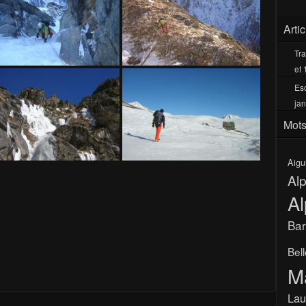
Arti
Tra
et 
Esc
jan
Mots
Aigu
Al
Al
Bar
Bel
M
Lau