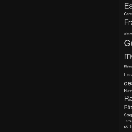
Es
Cerc
Fr
glacie
G
m
Klein
Les
de
Norv
Ra
Râ
Stag
Terra
ski
T