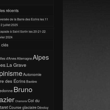
cles récents
versée de la Barre des Ecrins les 11
12 juillet 2025
apade à Saint Sorlin les 20-21-22
vier 2024
 clés
Alpes
illes d'Arves
Allemagne
pes.La Grave
pinisme
Autonomie
re des Écrins
Bavière
Bruno
ledonne
azier
Col du
Chamonix
taret
Course glaciaire
Dévoluy