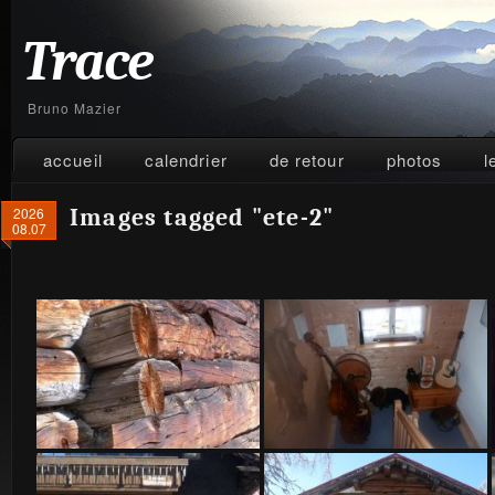
Trace
Bruno Mazier
accueil
calendrier
de retour
photos
l
2026
Images tagged "ete-2"
08.07