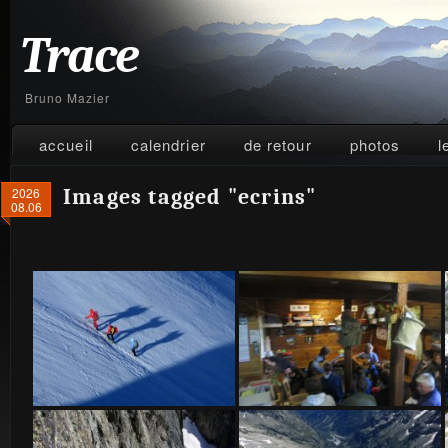
Trace
Bruno Mazier
accueil
calendrier
de retour
photos
l
2026
Images tagged "ecrins"
08.06