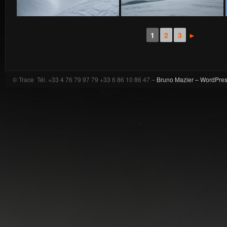
1
2
3
►
© Trace Tél. +33 4 76 79 97 79 +33 6 86 10 86 47 –
Bruno Mazier –
WordPre