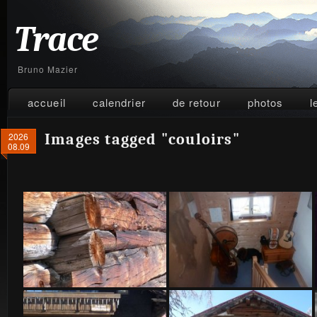
Trace
Bruno Mazier
accueil
calendrier
de retour
photos
l
2026
Images tagged "couloirs"
08.09