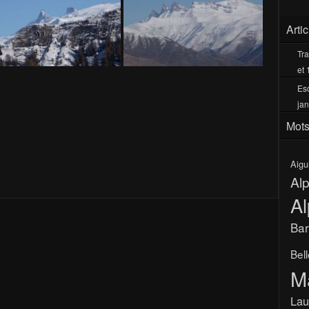
Arti
Tra
et 
Esc
jan
Mots
Aigu
Al
Al
Bar
Bel
M
Lau