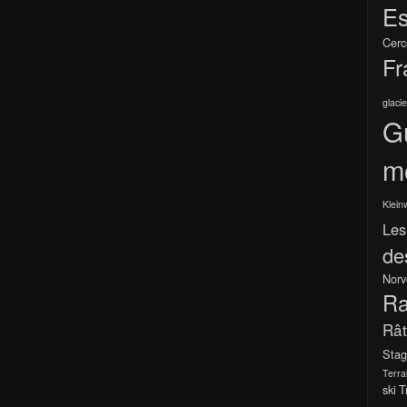
Es
Cerc
Fr
glacie
G
m
Klein
Les
de
Norv
Ra
Râ
Stag
Terra
ski
T