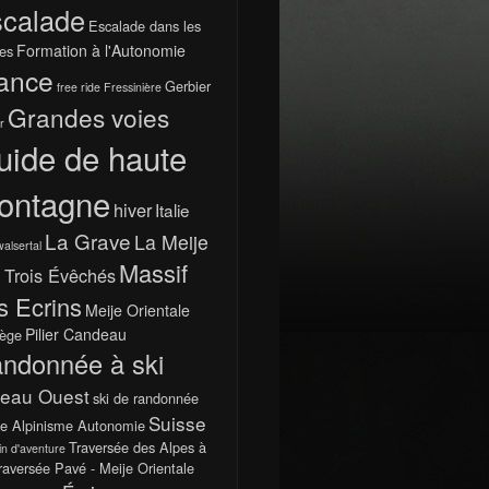
calade
Escalade dans les
Formation à l'Autonomie
es
ance
Gerbier
free ride
Fressinière
Grandes voies
r
uide de haute
ontagne
hiver
Italie
La Grave
La Meije
walsertal
Massif
 Trois Évêchés
s Ecrins
Meije Orientale
Pilier Candeau
ège
ndonnée à ski
teau Ouest
ski de randonnée
Suisse
e Alpinisme Autonomie
Traversée des Alpes à
in d'aventure
raversée Pavé - Meije Orientale