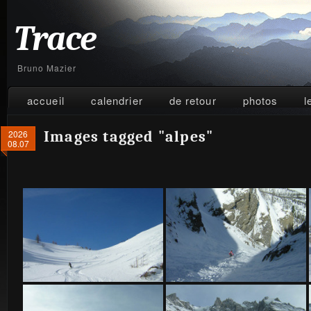
Trace
Bruno Mazier
accueil
calendrier
de retour
photos
l
2026
Images tagged "alpes"
08.07