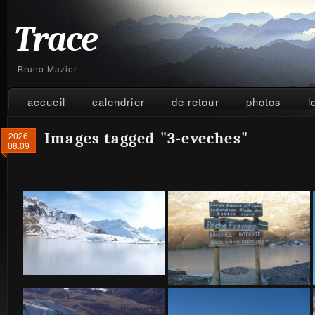
Trace
Bruno Mazier
accueil
calendrier
de retour
photos
l
2026
Images tagged "3-eveches"
08.09