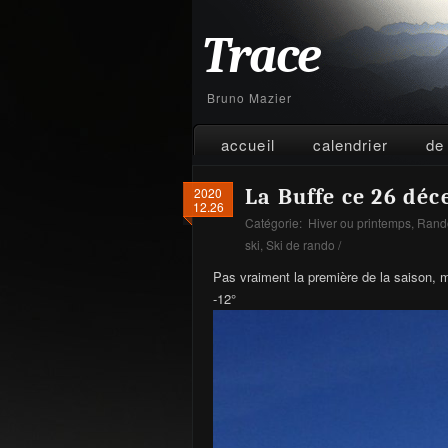
Trace
Bruno Mazier
accueil
calendrier
de
2020
La Buffe ce 26 dé
12.26
Catégorie:
Hiver ou printemps
,
Rando
ski
,
Ski de rando
/
Pas vraiment la première de la saison, 
-12°