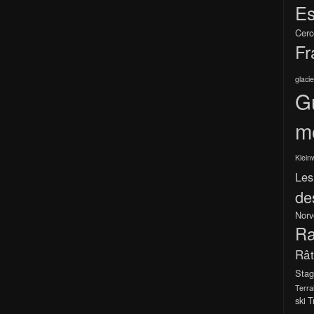
Es
Cerc
Fr
glacie
G
m
Klein
Les
de
Norv
Ra
Râ
Stag
Terra
ski
T