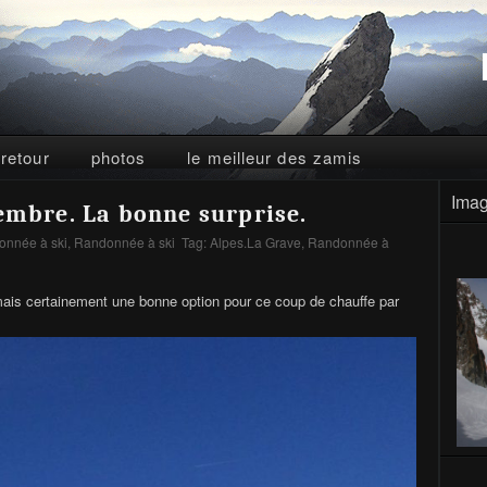
 retour
photos
le meilleur des zamis
Imag
cembre. La bonne surprise.
nnée à ski
,
Randonnée à ski
Tag:
Alpes.La Grave
,
Randonnée à
mais certainement une bonne option pour ce coup de chauffe par