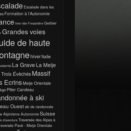
calade
Escalade dans les
Formation à l'Autonomie
es
ance
Gerbier
free ride
Fressinière
Grandes voies
r
uide de haute
ontagne
hiver
Italie
La Grave
La Meije
walsertal
Massif
 Trois Évêchés
s Ecrins
Meije Orientale
Pilier Candeau
ège
ndonnée à ski
teau Ouest
ski de randonnée
Suisse
e Alpinisme Autonomie
Traversée des Alpes à
in d'aventure
raversée Pavé - Meije Orientale