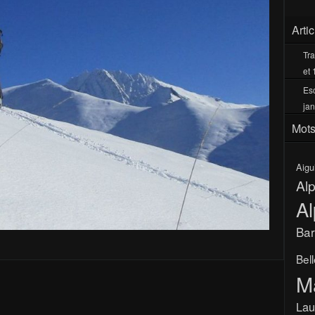
Arti
Tra
et 
Esc
jan
Mots
Aigu
Al
Al
Bar
Bel
M
Lau