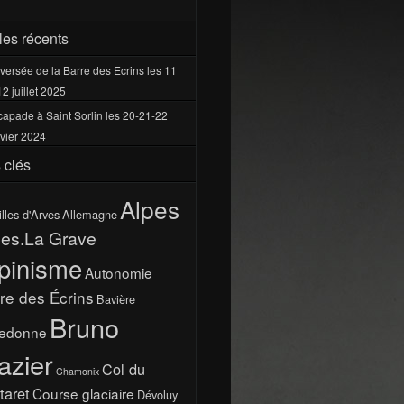
cles récents
versée de la Barre des Ecrins les 11
12 juillet 2025
apade à Saint Sorlin les 20-21-22
vier 2024
 clés
Alpes
illes d'Arves
Allemagne
pes.La Grave
pinisme
Autonomie
re des Écrins
Bavière
Bruno
ledonne
azier
Col du
Chamonix
taret
Course glaciaire
Dévoluy