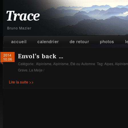
Trace
Bruno Mazier
accueil
calendrier
de retour
photos
l
2014
Envol’s back …
10.06
Catégorie:
Alpinisme
,
Alpinisme
,
Été ou Automne
Tag:
Alpes
,
Alpinis
Grave
,
La Meije
/
Lire la suite >>